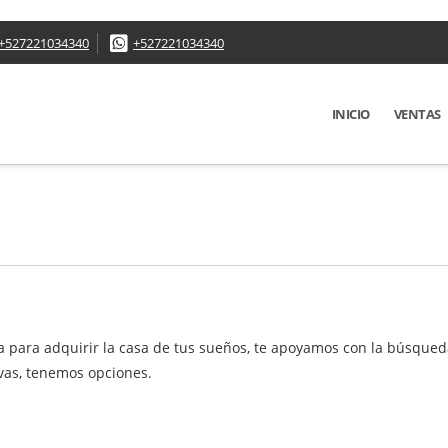
+527221034340
+527221034340
INICIO
VENTAS
a para adquirir la casa de tus sueños, te apoyamos con la búsqued
vas, tenemos opciones.