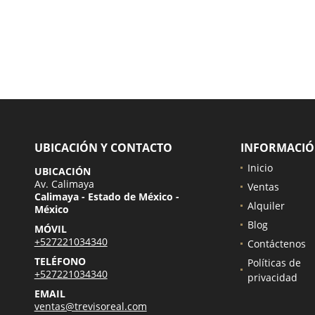
UBICACIÓN Y CONTACTO
INFORMACI
Inicio
UBICACIÓN
Av. Calimaya
Ventas
Calimaya - Estado de México -
Alquiler
México
Blog
MÓVIL
+527221034340
Contáctenos
TELÉFONO
Políticas de
+527221034340
privacidad
EMAIL
ventas@trevisoreal.com