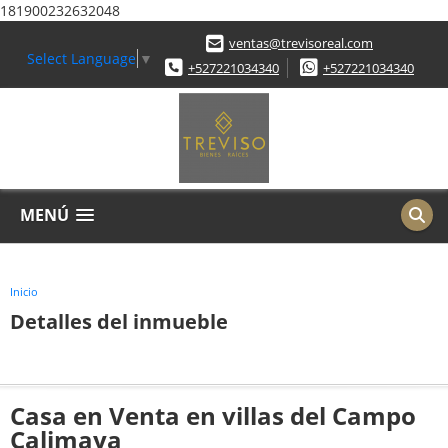
181900232632048
ventas@trevisoreal.com
Select Language
▼
+527221034340
+527221034340
MENÚ
Inicio
Detalles del inmueble
Casa en Venta en villas del Campo
Calimaya