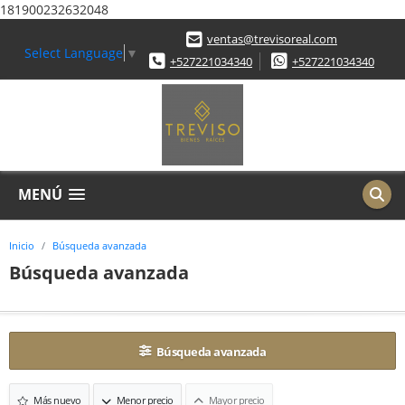
181900232632048
ventas@trevisoreal.com
Select Language
▼
+527221034340
+527221034340
MENÚ
Inicio
Búsqueda avanzada
Búsqueda avanzada
Búsqueda avanzada
Más nuevo
Menor precio
Mayor precio