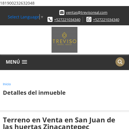
181900232632048
ventas@trevisoreal.com
Select Language
▼
+527221034340
+527221034340
MENÚ
Inicio
Detalles del inmueble
Terreno en Venta en San Juan de
las huertas Zinacantepec